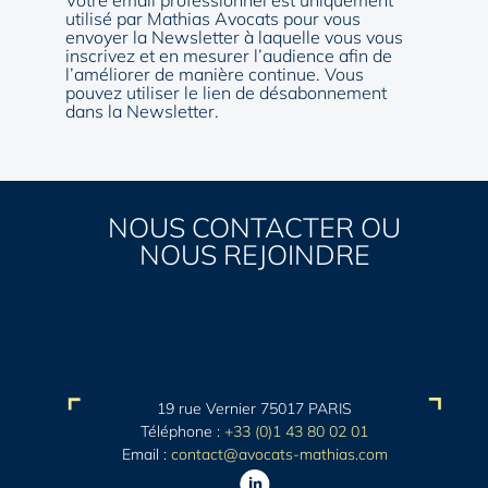
Votre email professionnel est uniquement
utilisé par Mathias Avocats pour vous
envoyer la Newsletter à laquelle vous vous
inscrivez et en mesurer l’audience afin de
l’améliorer de manière continue. Vous
pouvez utiliser le lien de désabonnement
dans la Newsletter.
NOUS CONTACTER OU
NOUS REJOINDRE
19 rue Vernier 75017 PARIS
Téléphone :
+33 (0)1 43 80 02 01
Email :
contact@avocats-mathias.com