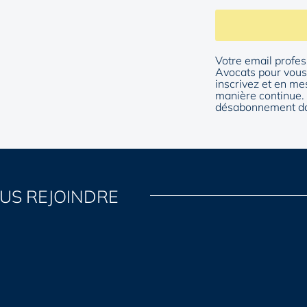
Votre email profes
Avocats pour vous 
inscrivez et en me
manière continue. 
désabonnement da
US REJOINDRE