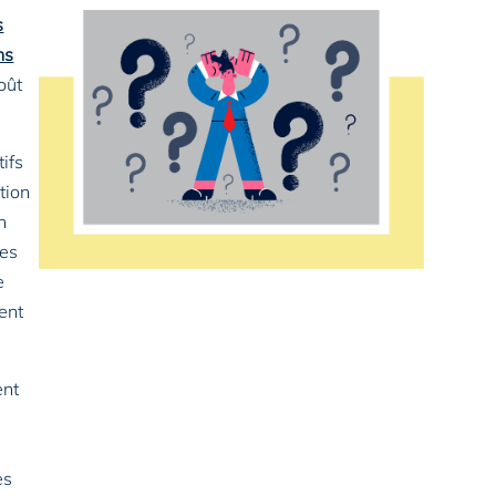
s
ns
oût
tifs
tion
n
les
e
ent
ent
es