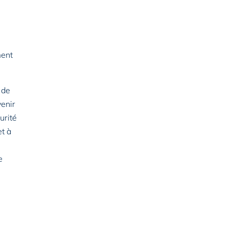
ment
 de
venir
urité
et à
e
e