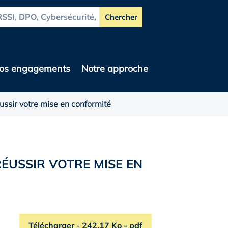
os engagements
Notre approche
réussir votre mise en conformité
 RÉUSSIR VOTRE MISE EN
Télécharger
le programme de la formation AI Act : L’
- 242,17 Ko - pdf