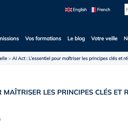
English
French
missions
Vos formations
Le blog
Votre veille
N
elle
>
AI Act : L’essentiel pour maîtriser les principes clés et 
UR MAÎTRISER LES PRINCIPES CLÉS ET
e