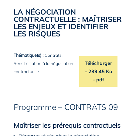
LA NÉGOCIATION
CONTRACTUELLE : MAÎTRISER
LES ENJEUX ET IDENTIFIER
LES RISQUES
Thématique(s) :
Contrats
,
Télécharger
Sensibilisation à la négociation
le programme de la for
- 239,45 Ko
contractuelle
- pdf
Programme – CONTRATS 09
Maîtriser les prérequis contractuels
Démarrer et sécuriser la négociation