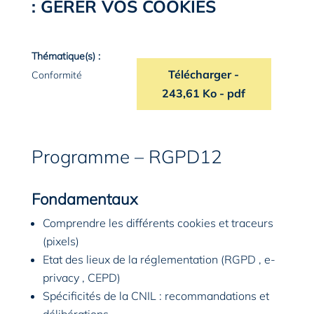
: GÉRER VOS COOKIES
Thématique(s) :
Télécharger
le programme de
-
Conformité
243,61 Ko - pdf
Programme – RGPD12
Fondamentaux
Comprendre les différents cookies et traceurs
(pixels)
Etat des lieux de la réglementation (RGPD , e-
privacy , CEPD)
Spécificités de la CNIL : recommandations et