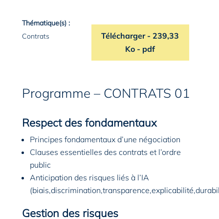
Thématique(s) :
Télécharger
le programme de la 
- 239,33
Contrats
Ko - pdf
Programme – CONTRATS 01
Respect des fondamentaux
Principes fondamentaux d’une négociation
Clauses essentielles des contrats et l’ordre
public
Anticipation des risques liés à l’IA
(biais,discrimination,transparence,explicabilité,durabil
Gestion des risques