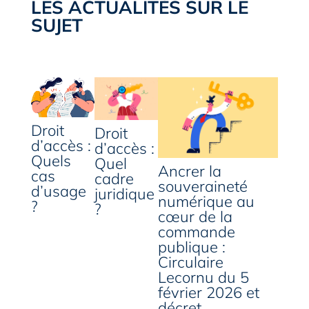
LES ACTUALITÉS SUR LE
SUJET
Droit
Droit
d’accès :
d’accès :
Quels
Quel
Ancrer la
cas
cadre
souveraineté
d’usage
juridique
numérique au
?
?
cœur de la
commande
publique :
Circulaire
Lecornu du 5
février 2026 et
décret