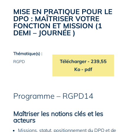
MISE EN PRATIQUE POUR LE
DPO : MAÎTRISER VOTRE
FONCTION ET MISSION (1
DEMI – JOURNÉE )
Thématique(s) :
Télécharger
le programme de la f
- 239,55
RGPD
Ko - pdf
Programme – RGPD14
Maîtriser les notions clés et les
acteurs
Missions, statut, positionnement du DPO et de