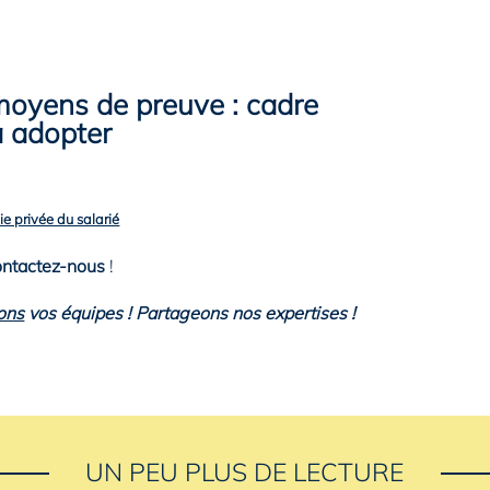
 moyens de preuve : cadre
à adopter
ie privée du salarié
Télécharger
ntactez-nous
!
ons
vos équipes ! Partageons nos expertises !
UN PEU PLUS DE LECTURE