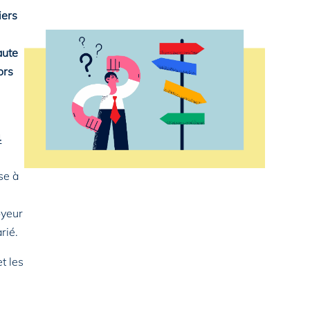
iers
aute
ors
4
se à
oyeur
rié.
t les