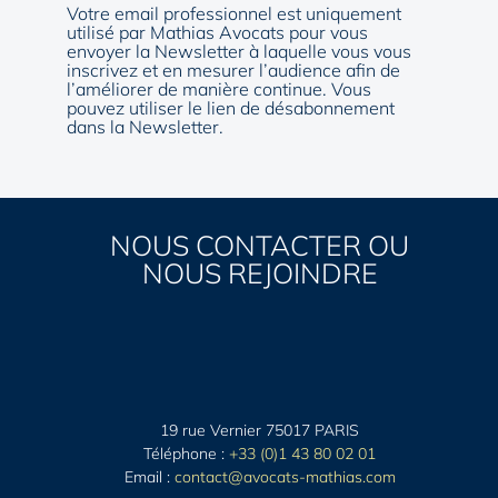
Votre email professionnel est uniquement
utilisé par Mathias Avocats pour vous
envoyer la Newsletter à laquelle vous vous
inscrivez et en mesurer l’audience afin de
l’améliorer de manière continue. Vous
pouvez utiliser le lien de désabonnement
dans la Newsletter.
NOUS CONTACTER OU
NOUS REJOINDRE
19 rue Vernier 75017 PARIS
Téléphone :
+33 (0)1 43 80 02 01
Email :
contact@avocats-mathias.com