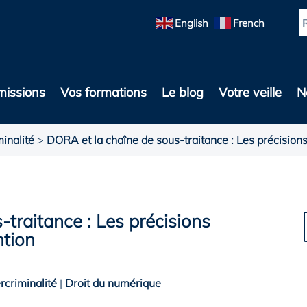
English
French
missions
Vos formations
Le blog
Votre veille
N
inalité
>
DORA et la chaîne de sous-traitance : Les précisions
traitance : Les précisions
ntion
rcriminalité
|
Droit du numérique