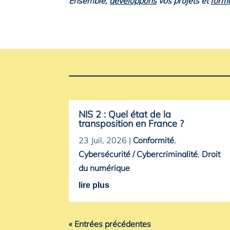
Ensemble,
développons
vos projets et
form
NIS 2 : Quel état de la
transposition en France ?
23 Juil, 2026
|
Conformité
,
Cybersécurité / Cybercriminalité
,
Droit
du numérique
lire plus
« Entrées précédentes