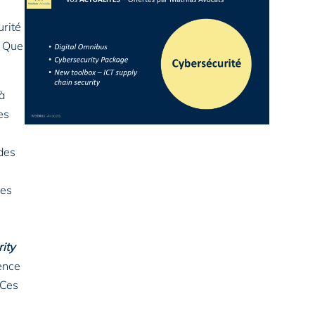
urité
… Que
à
es
 des
ces
ity
ience
 Ces