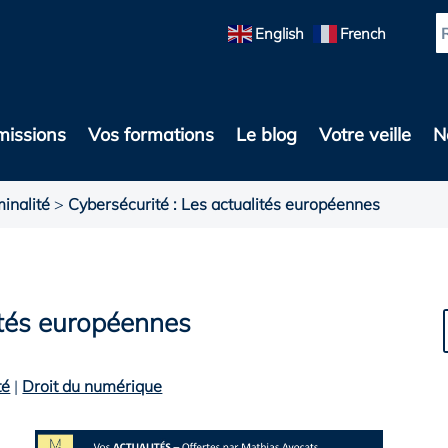
English
French
missions
Vos formations
Le blog
Votre veille
N
inalité
>
Cybersécurité : Les actualités européennes
ités européennes
té
|
Droit du numérique