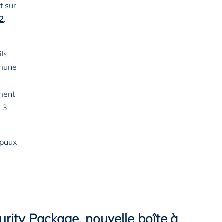
t sur
 2
.
ils
mmune
ment
 13
ipaux
rity Package, nouvelle boîte à