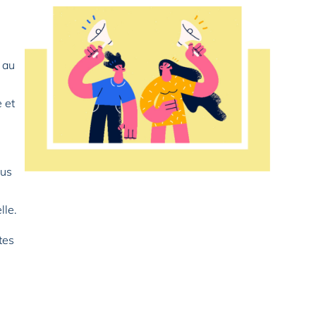
 au
e et
sus
lle.
tes